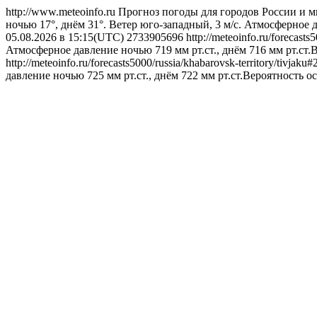
http://www.meteoinfo.ru
Прогноз погоды для городов России и м
ночью 17°, днём 31°. Ветер юго-западный, 3 м/с. Атмосферное д
05.08.2026 в 15:15(UTC)
2733905696
http://meteoinfo.ru/forecast
Атмосферное давление ночью 719 мм рт.ст., днём 716 мм рт.ст.
http://meteoinfo.ru/forecasts5000/russia/khabarovsk-territory/tivja
давление ночью 725 мм рт.ст., днём 722 мм рт.ст.Вероятность о