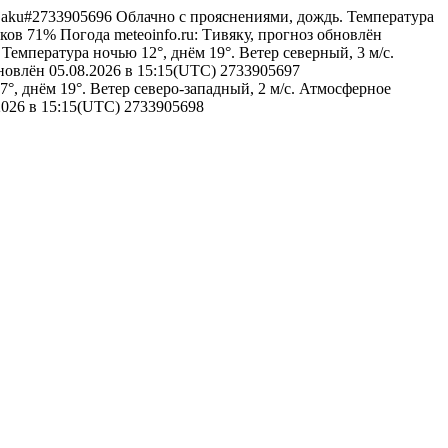
tivjaku#2733905696
Облачно с прояснениями, дождь. Температура
дков 71%
Погода
meteoinfo.ru: Тивяку, прогноз обновлён
Температура ночью 12°, днём 19°. Ветер северный, 3 м/с.
бновлён 05.08.2026 в 15:15(UTC)
2733905697
°, днём 19°. Ветер северо-западный, 2 м/с. Атмосферное
.2026 в 15:15(UTC)
2733905698