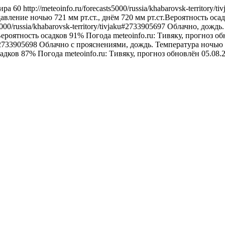
ира
60
http://meteoinfo.ru/forecasts5000/russia/khabarovsk-territory/
авление ночью 721 мм рт.ст., днём 720 мм рт.ст.Вероятность оса
s5000/russia/khabarovsk-territory/tivjaku#2733905697
Облачно, дождь. 
Вероятность осадков 91%
Погода
meteoinfo.ru: Тивяку, прогноз о
ku#2733905698
Облачно с прояснениями, дождь. Температура ночью 7
садков 87%
Погода
meteoinfo.ru: Тивяку, прогноз обновлён 05.08