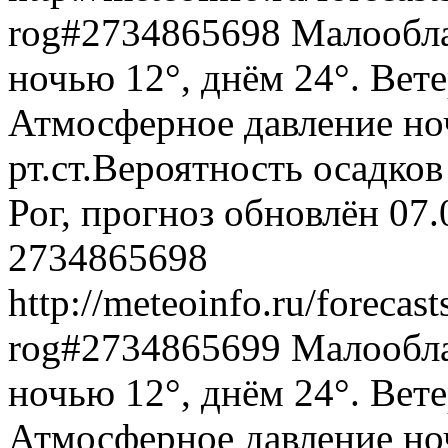
rog#2734865698
Малообла
ночью 12°, днём 24°. Вете
Атмосферное давление ноч
рт.ст.Вероятность осадко
Рог, прогноз обновлён 07
2734865698
http://meteoinfo.ru/forecast
rog#2734865699
Малообла
ночью 12°, днём 24°. Вете
Атмосферное давление ноч