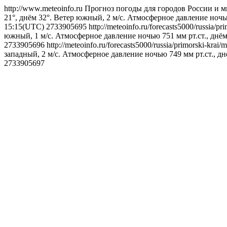
http://www.meteoinfo.ru
Прогноз погоды для городов России и м
21°, днём 32°. Ветер южный, 2 м/с. Атмосферное давление ночью
15:15(UTC)
2733905695
http://meteoinfo.ru/forecasts5000/russia/
южный, 1 м/с. Атмосферное давление ночью 751 мм рт.ст., днём
2733905696
http://meteoinfo.ru/forecasts5000/russia/primorski-kra
западный, 2 м/с. Атмосферное давление ночью 749 мм рт.ст., д
2733905697