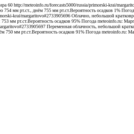
ира
60
http://meteoinfo.ru/forecasts5000/russia/primorski-krai/marga
 754 мм рт.ст., днём 755 мм рт.ст.Вероятность осадков 1%
Погод
primorski-krai/margaritovo#2733905696
Облачно, небольшой кратковр
 753 мм рт.ст.Вероятность осадков 95%
Погода
meteoinfo.ru: Ма
i/margaritovo#2733905697
Переменная облачность, небольшой кратк
нём 750 мм рт.ст.Вероятность осадков 91%
Погода
meteoinfo.ru: М