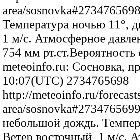
area/sosnovka#273476569
Температура ночью 11°, д
1 м/с. Атмосферное давлен
754 мм рт.ст.Вероятность
meteoinfo.ru: Сосновка, п
10:07(UTC)
2734765698
http://meteoinfo.ru/forecas
area/sosnovka#273476569
небольшой дождь. Темпера
Ветер восточный, 1 м/с. 