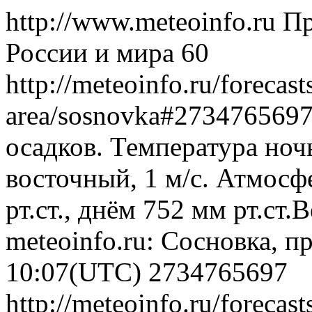
http://www.meteoinfo.ru
Пр
России и мира
60
http://meteoinfo.ru/forecas
area/sosnovka#273476569
осадков. Температура ноч
восточный, 1 м/с. Атмосф
рт.ст., днём 752 мм рт.ст
meteoinfo.ru: Сосновка, п
10:07(UTC)
2734765697
http://meteoinfo.ru/forecas