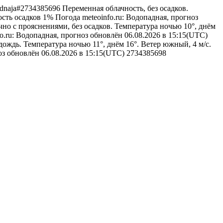
opadnaja#2734385696
Переменная облачность, без осадков.
ость осадков 1%
Погода
meteoinfo.ru: Водопадная, прогноз
но с прояснениями, без осадков. Температура ночью 10°, днём
fo.ru: Водопадная, прогноз обновлён 06.08.2026 в 15:15(UTC)
ждь. Температура ночью 11°, днём 16°. Ветер южный, 4 м/с.
ноз обновлён 06.08.2026 в 15:15(UTC)
2734385698