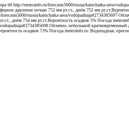
ира
60
http://meteoinfo.ru/forecasts5000/russia/kamchatka-area/vod
ферное давление ночью 752 мм рт.ст., днём 752 мм рт.ст.Вероятн
ru/forecasts5000/russia/kamchatka-area/vodopadnaja#2734385697
Облач
т.ст., днём 754 мм рт.ст.Вероятность осадков 5%
Погода
meteoin
rea/vodopadnaja#2734385698
Облачно, небольшой кратковременный до
Вероятность осадков 73%
Погода
meteoinfo.ru: Водопадная, прог