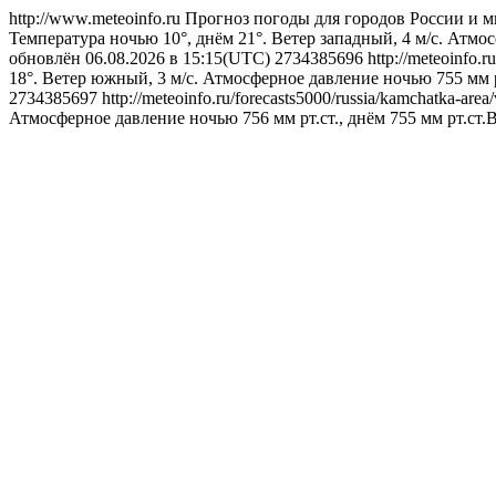
http://www.meteoinfo.ru
Прогноз погоды для городов России и м
Температура ночью 10°, днём 21°. Ветер западный, 4 м/с. Атмос
обновлён 06.08.2026 в 15:15(UTC)
2734385696
http://meteoinfo.
18°. Ветер южный, 3 м/с. Атмосферное давление ночью 755 мм р
2734385697
http://meteoinfo.ru/forecasts5000/russia/kamchatka-a
Атмосферное давление ночью 756 мм рт.ст., днём 755 мм рт.ст.