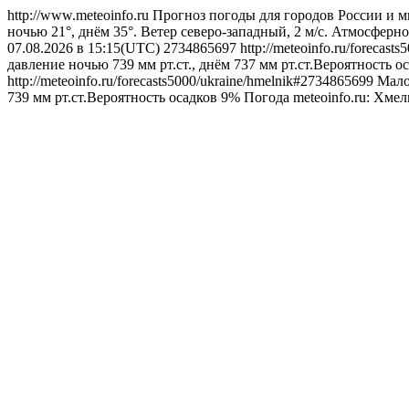
http://www.meteoinfo.ru
Прогноз погоды для городов России и м
ночью 21°, днём 35°. Ветер северо-западный, 2 м/с. Атмосферно
07.08.2026 в 15:15(UTC)
2734865697
http://meteoinfo.ru/forecas
давление ночью 739 мм рт.ст., днём 737 мм рт.ст.Вероятность о
http://meteoinfo.ru/forecasts5000/ukraine/hmelnik#2734865699
Мало
739 мм рт.ст.Вероятность осадков 9%
Погода
meteoinfo.ru: Хме