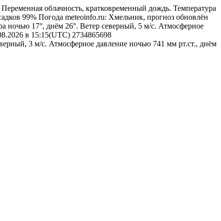
7
Переменная облачность, кратковременный дождь. Температура
осадков 99%
Погода
meteoinfo.ru: Хмельник, прогноз обновлён
ра ночью 17°, днём 26°. Ветер северный, 5 м/с. Атмосферное
.08.2026 в 15:15(UTC)
2734865698
верный, 3 м/с. Атмосферное давление ночью 741 мм рт.ст., днём