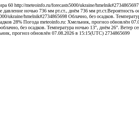
ира
60
http://meteoinfo.ru/forecasts5000/ukraine/hmelnik#273486569
е давление ночью 736 мм рт.ст., днём 736 мм рт.ст.Вероятность 
ts5000/ukraine/hmelnik#2734865698
Облачно, без осадков. Температу
садков 28%
Погода
meteoinfo.ru: Хмельник, прогноз обновлён 07
облачно, без осадков. Температура ночью 13°, днём 26°. Ветер се
льник, прогноз обновлён 07.08.2026 в 15:15(UTC)
2734865699