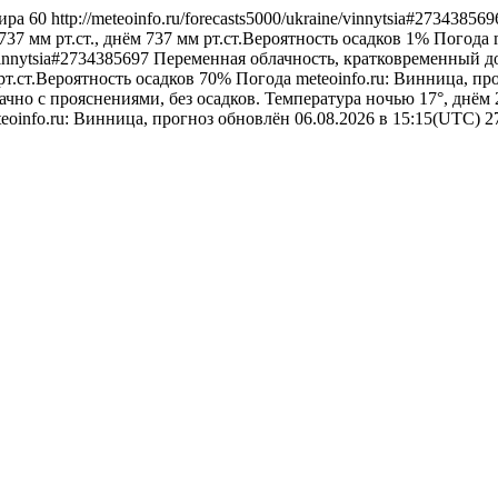
ира
60
http://meteoinfo.ru/forecasts5000/ukraine/vinnytsia#27343856
37 мм рт.ст., днём 737 мм рт.ст.Вероятность осадков 1%
Погода
/vinnytsia#2734385697
Переменная облачность, кратковременный до
рт.ст.Вероятность осадков 70%
Погода
meteoinfo.ru: Винница, пр
ачно с прояснениями, без осадков. Температура ночью 17°, днём 
eoinfo.ru: Винница, прогноз обновлён 06.08.2026 в 15:15(UTC)
2