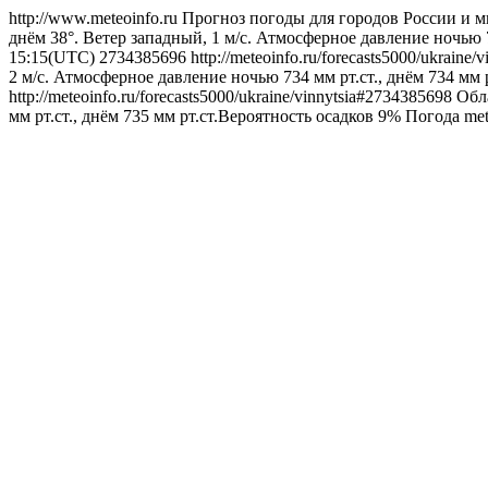
http://www.meteoinfo.ru
Прогноз погоды для городов России и м
днём 38°. Ветер западный, 1 м/с. Атмосферное давление ночью 7
15:15(UTC)
2734385696
http://meteoinfo.ru/forecasts5000/ukraine
2 м/с. Атмосферное давление ночью 734 мм рт.ст., днём 734 мм 
http://meteoinfo.ru/forecasts5000/ukraine/vinnytsia#2734385698
Обл
мм рт.ст., днём 735 мм рт.ст.Вероятность осадков 9%
Погода
met