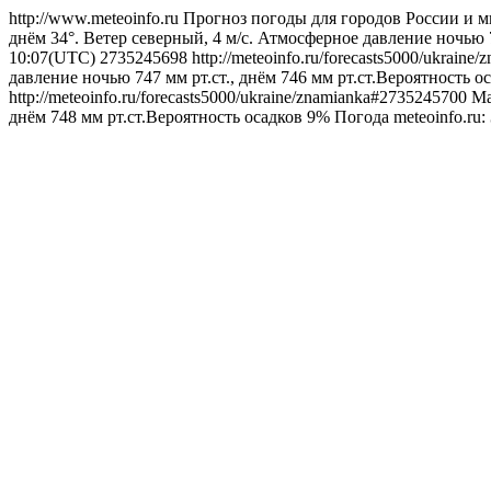
http://www.meteoinfo.ru
Прогноз погоды для городов России и м
днём 34°. Ветер северный, 4 м/с. Атмосферное давление ночью 7
10:07(UTC)
2735245698
http://meteoinfo.ru/forecasts5000/ukrain
давление ночью 747 мм рт.ст., днём 746 мм рт.ст.Вероятность о
http://meteoinfo.ru/forecasts5000/ukraine/znamianka#2735245700
Ма
днём 748 мм рт.ст.Вероятность осадков 9%
Погода
meteoinfo.ru