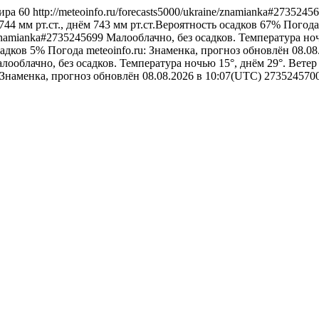
ира
60
http://meteoinfo.ru/forecasts5000/ukraine/znamianka#2735245
44 мм рт.ст., днём 743 мм рт.ст.Вероятность осадков 67%
Погода
e/znamianka#2735245699
Малооблачно, без осадков. Температура ноч
садков 5%
Погода
meteoinfo.ru: Знаменка, прогноз обновлён 08.0
лооблачно, без осадков. Температура ночью 15°, днём 29°. Ветер
: Знаменка, прогноз обновлён 08.08.2026 в 10:07(UTC)
273524570