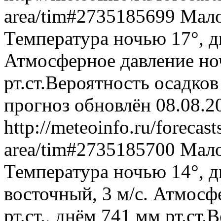
area/tim#2735185699
Мало
Температура ночью 17°, дн
Атмосферное давление ноч
рт.ст.Вероятность осадко
прогноз обновлён 08.08.2
http://meteoinfo.ru/forecas
area/tim#2735185700
Мало
Температура ночью 14°, д
восточный, 3 м/с. Атмосф
рт.ст., днём 741 мм рт.ст