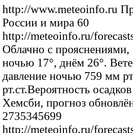
http://www.meteoinfo.ru
Пр
России и мира
60
http://meteoinfo.ru/forec
Облачно с прояснениями, 
ночью 17°, днём 26°. Вет
давление ночью 759 мм рт
рт.ст.Вероятность осадко
Хемсби, прогноз обновлён
2735345699
http://meteoinfo.ru/forec