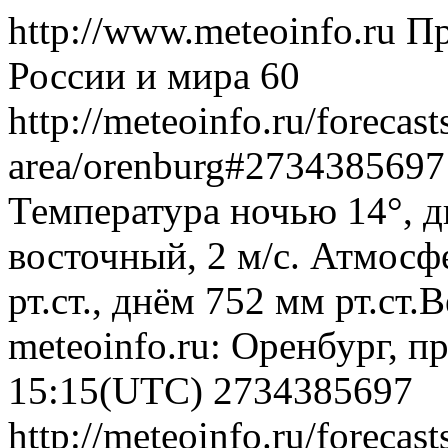
http://www.meteoinfo.ru
Пр
России и мира
60
http://meteoinfo.ru/forecas
area/orenburg#273438569
Температура ночью 14°, д
восточный, 2 м/с. Атмосф
рт.ст., днём 752 мм рт.ст
meteoinfo.ru: Оренбург, п
15:15(UTC)
2734385697
http://meteoinfo.ru/forecas