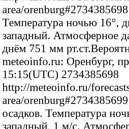
area/orenburg#273438569
Температура ночью 16°, д
западный. Атмосферное да
днём 751 мм рт.ст.Вероят
meteoinfo.ru: Оренбург, п
15:15(UTC)
2734385698
http://meteoinfo.ru/forecas
area/orenburg#273438569
осадков. Температура ноч
западный, 1 м/с. Атмосфе