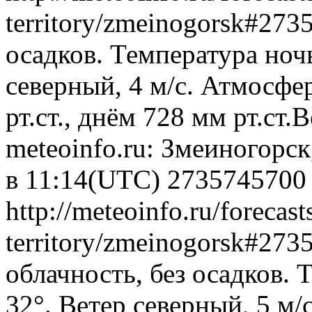
territory/zmeinogorsk#27
осадков. Температура ноч
северный, 4 м/с. Атмосфе
рт.ст., днём 728 мм рт.ст
meteoinfo.ru: Змеиногорск
в 11:14(UTC)
2735745700
http://meteoinfo.ru/forecast
territory/zmeinogorsk#27
облачность, без осадков.
32°. Ветер северный, 5 м