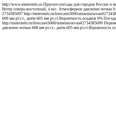
http://www.meteoinfo.ru
Прогноз погоды для городов России и м
Ветер северо-восточный, 4 м/с. Атмосферное давление ночью 61
2734385697
http://meteoinfo.ru/forecasts5000/armenia/sevan#2734
609 мм рт.ст., днём 605 мм рт.ст.Вероятность осадков 9%
Погод
http://meteoinfo.ru/forecasts5000/armenia/sevan#2734385699
Переме
давление ночью 608 мм рт.ст., днём 605 мм рт.ст.Вероятность о