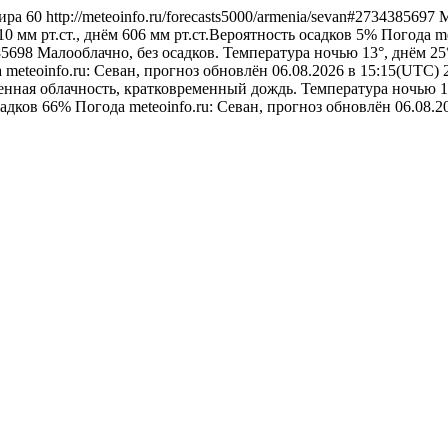
ира
60
http://meteoinfo.ru/forecasts5000/armenia/sevan#2734385697
М
0 мм рт.ст., днём 606 мм рт.ст.Вероятность осадков 5%
Погода
m
385698
Малооблачно, без осадков. Температура ночью 13°, днём 25
а
meteoinfo.ru: Севан, прогноз обновлён 06.08.2026 в 15:15(UTC)
нная облачность, кратковременный дождь. Температура ночью 13
садков 66%
Погода
meteoinfo.ru: Севан, прогноз обновлён 06.08.