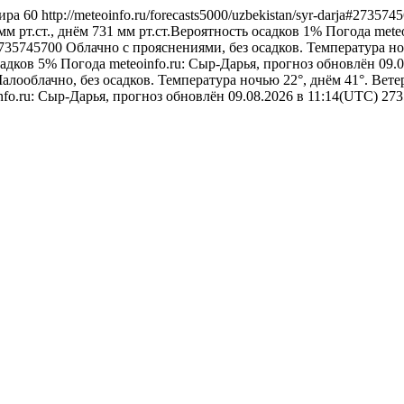
ира
60
http://meteoinfo.ru/forecasts5000/uzbekistan/syr-darja#27357
м рт.ст., днём 731 мм рт.ст.Вероятность осадков 1%
Погода
mete
a#2735745700
Облачно с прояснениями, без осадков. Температура но
садков 5%
Погода
meteoinfo.ru: Сыр-Дарья, прогноз обновлён 09.
алооблачно, без осадков. Температура ночью 22°, днём 41°. Вет
nfo.ru: Сыр-Дарья, прогноз обновлён 09.08.2026 в 11:14(UTC)
273