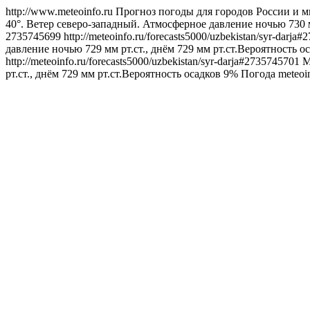
http://www.meteoinfo.ru
Прогноз погоды для городов России и м
40°. Ветер северо-западный. Атмосферное давление ночью 730 м
2735745699
http://meteoinfo.ru/forecasts5000/uzbekistan/syr-darj
давление ночью 729 мм рт.ст., днём 729 мм рт.ст.Вероятность о
http://meteoinfo.ru/forecasts5000/uzbekistan/syr-darja#2735745701
М
рт.ст., днём 729 мм рт.ст.Вероятность осадков 9%
Погода
meteoi