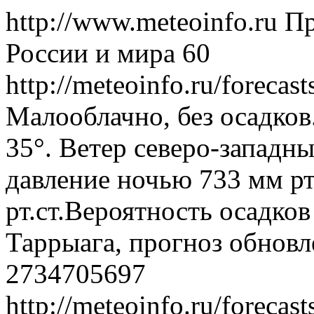
http://www.meteoinfo.ru
Пр
России и мира
60
http://meteoinfo.ru/foreca
Малооблачно, без осадков
35°. Ветер северо-западн
давление ночью 733 мм рт
рт.ст.Вероятность осадко
Таррыага, прогноз обновл
2734705697
http://meteoinfo.ru/foreca