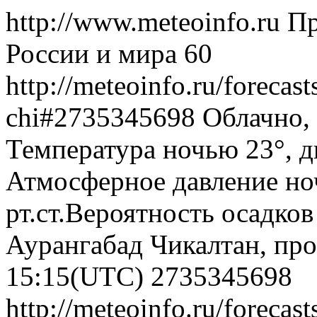
http://www.meteoinfo.ru
Пр
России и мира
60
http://meteoinfo.ru/forecas
chi#2735345698
Облачно,
Температура ночью 23°, дн
Атмосферное давление ноч
рт.ст.Вероятность осадко
Аурангабад Чикалтан, про
15:15(UTC)
2735345698
http://meteoinfo.ru/forecas