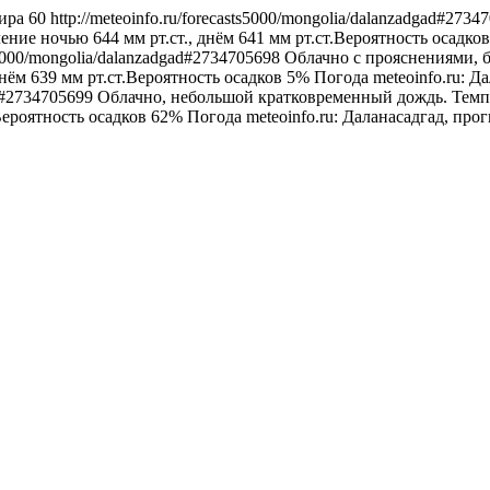
ира
60
http://meteoinfo.ru/forecasts5000/mongolia/dalanzadgad#273
ение ночью 644 мм рт.ст., днём 641 мм рт.ст.Вероятность осадко
ts5000/mongolia/dalanzadgad#2734705698
Облачно с прояснениями, б
днём 639 мм рт.ст.Вероятность осадков 5%
Погода
meteoinfo.ru: Д
ad#2734705699
Облачно, небольшой кратковременный дождь. Темпер
Вероятность осадков 62%
Погода
meteoinfo.ru: Даланасадгад, про