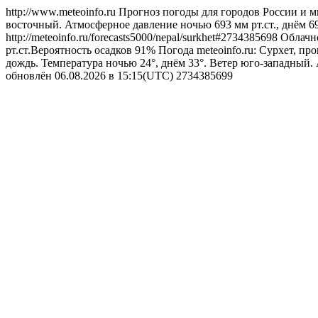
http://www.meteoinfo.ru
Прогноз погоды для городов России и м
восточный. Атмосферное давление ночью 693 мм рт.ст., днём 6
http://meteoinfo.ru/forecasts5000/nepal/surkhet#2734385698
Облачно
рт.ст.Вероятность осадков 91%
Погода
meteoinfo.ru: Сурхет, п
дождь. Температура ночью 24°, днём 33°. Ветер юго-западный. 
обновлён 06.08.2026 в 15:15(UTC)
2734385699