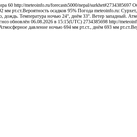
ира
60
http://meteoinfo.ru/forecasts5000/nepal/surkhet#2734385697
Об
92 мм рт.ст.Вероятность осадков 95%
Погода
meteoinfo.ru: Сурхе
, дождь. Температура ночью 24°, днём 33°. Ветер западный. Атм
рогноз обновлён 06.08.2026 в 15:15(UTC)
2734385698
http://meteoi
Атмосферное давление ночью 694 мм рт.ст., днём 693 мм рт.ст.В