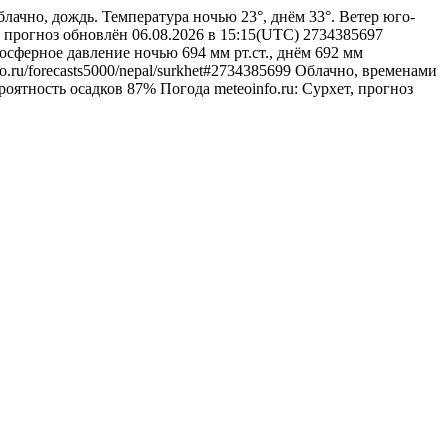
лачно, дождь. Температура ночью 23°, днём 33°. Ветер юго-
т, прогноз обновлён 06.08.2026 в 15:15(UTC)
2734385697
осферное давление ночью 694 мм рт.ст., днём 692 мм
nfo.ru/forecasts5000/nepal/surkhet#2734385699
Облачно, временами
ероятность осадков 87%
Погода
meteoinfo.ru: Сурхет, прогноз