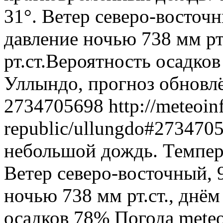
31°. Ветер северо-восточ
давление ночью 738 мм рт
рт.ст.Вероятность осадко
Уллындо, прогноз обновлё
2734705698
http://meteoin
republic/ullungdo#273470
небольшой дождь. Темпера
Ветер северо-восточный, 
ночью 738 мм рт.ст., днём
осадков 78%
Погода
meteo