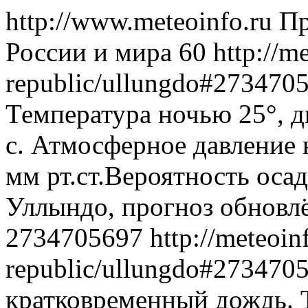
http://www.meteoinfo.ru
Пр
России и мира
60
http://m
republic/ullungdo#273470
Температура ночью 25°, д
с. Атмосферное давление 
мм рт.ст.Вероятность оса
Уллындо, прогноз обновлё
2734705697
http://meteoin
republic/ullungdo#273470
кратковременный дождь. 