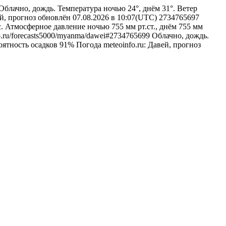
Облачно, дождь. Температура ночью 24°, днём 31°. Ветер
ей, прогноз обновлён 07.08.2026 в 10:07(UTC)
2734765697
с. Атмосферное давление ночью 755 мм рт.ст., днём 755 мм
fo.ru/forecasts5000/myanma/dawei#2734765699
Облачно, дождь.
роятность осадков 91%
Погода
meteoinfo.ru: Давей, прогноз