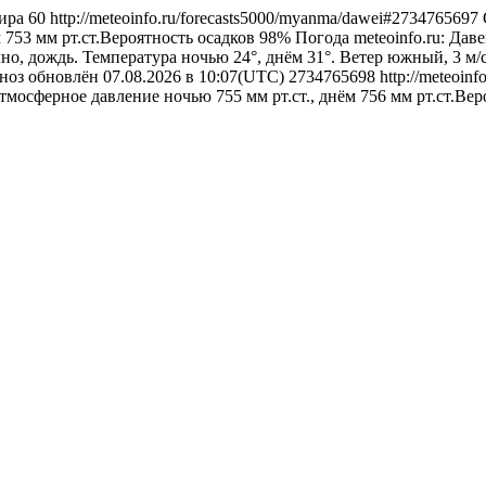
ира
60
http://meteoinfo.ru/forecasts5000/myanma/dawei#2734765697
 753 мм рт.ст.Вероятность осадков 98%
Погода
meteoinfo.ru: Дав
но, дождь. Температура ночью 24°, днём 31°. Ветер южный, 3 м/
огноз обновлён 07.08.2026 в 10:07(UTC)
2734765698
http://meteoin
Атмосферное давление ночью 755 мм рт.ст., днём 756 мм рт.ст.Ве