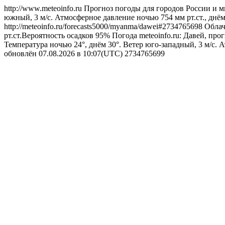
http://www.meteoinfo.ru
Прогноз погоды для городов России и м
южный, 3 м/с. Атмосферное давление ночью 754 мм рт.ст., днём
http://meteoinfo.ru/forecasts5000/myanma/dawei#2734765698
Облач
рт.ст.Вероятность осадков 95%
Погода
meteoinfo.ru: Давей, пр
Температура ночью 24°, днём 30°. Ветер юго-западный, 3 м/с. 
обновлён 07.08.2026 в 10:07(UTC)
2734765699