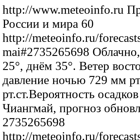
http://www.meteoinfo.ru
Пр
России и мира
60
http://meteoinfo.ru/forecas
mai#2735265698
Облачно,
25°, днём 35°. Ветер вост
давление ночью 729 мм рт
рт.ст.Вероятность осадко
Чиангмай, прогноз обновл
2735265698
http://meteoinfo.ru/forecas