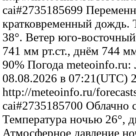
cai#2735185699
Переменн
кратковременный дождь. 
38°. Ветер юго-восточны
741 мм рт.ст., днём 744 м
90%
Погода
meteoinfo.ru:
08.08.2026 в 07:21(UTC)
http://meteoinfo.ru/forecas
cai#2735185700
Облачно 
Температура ночью 26°, д
Атмосферное давление ноч