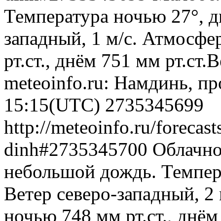
Температура ночью 27°, д
западный, 1 м/с. Атмосфе
рт.ст., днём 751 мм рт.ст
meteoinfo.ru: Намдинь, пр
15:15(UTC)
2735345699
http://meteoinfo.ru/foreca
dinh#2735345700
Облачно
небольшой дождь. Темпера
Ветер северо-западный, 2
ночью 748 мм рт.ст., днём