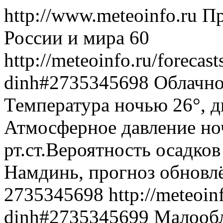
http://www.meteoinfo.ru
Пр
России и мира
60
http://meteoinfo.ru/foreca
dinh#2735345698
Облачно
Температура ночью 26°, дн
Атмосферное давление ноч
рт.ст.Вероятность осадко
Намдинь, прогноз обновлё
2735345698
http://meteoin
dinh#2735345699
Малообл