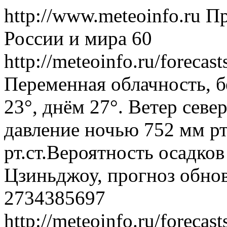
http://www.meteoinfo.ru
Пр
России и мира
60
http://meteoinfo.ru/forec
Переменная облачность, б
23°, днём 27°. Ветер севе
давление ночью 752 мм рт
рт.ст.Вероятность осадко
Цзиньджоу, прогноз обнов
2734385697
http://meteoinfo.ru/forec