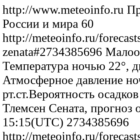
http://www.meteoinfo.ru
Пр
России и мира
60
http://meteoinfo.ru/forecas
zenata#2734385696
Малооб
Температура ночью 22°, дн
Атмосферное давление ноч
рт.ст.Вероятность осадко
Тлемсен Сената, прогноз 
15:15(UTC)
2734385696
http://meteoinfo.ru/forecas