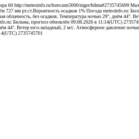
ира
60
http://meteoinfo.ru/forecasts5000/niger/bilma#2735745699
Мал
ём 727 мм рт.ст.Вероятность осадков 1%
Погода
meteoinfo.ru: Би
я облачность, без осадков. Температура ночью 29°, днём 44°. В
nfo.ru: Бильма, прогноз обновлён 09.08.2026 в 11:14(UTC)
273574
нём 44°. Ветер юго-западный, 2 м/с. Атмосферное давление ночью 
1:14(UTC)
2735745701