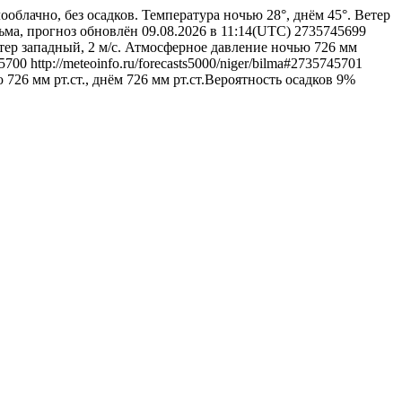
ооблачно, без осадков. Температура ночью 28°, днём 45°. Ветер
льма, прогноз обновлён 09.08.2026 в 11:14(UTC)
2735745699
етер западный, 2 м/с. Атмосферное давление ночью 726 мм
5700
http://meteoinfo.ru/forecasts5000/niger/bilma#2735745701
726 мм рт.ст., днём 726 мм рт.ст.Вероятность осадков 9%