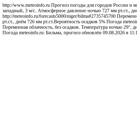
http://www.meteoinfo.ru
Прогноз погоды для городов России и м
западный, 3 м/с. Атмосферное давление ночью 727 мм рт.ст., дн
http://meteoinfo.ru/forecasts5000/niger/bilma#2735745700
Переменна
рт.ст., днём 726 мм рт.ст.Вероятность осадков 5%
Погода
meteoi
Переменная облачность, без осадков. Температура ночью 29°, д
Погода
meteoinfo.ru: Бильма, прогноз обновлён 09.08.2026 в 1