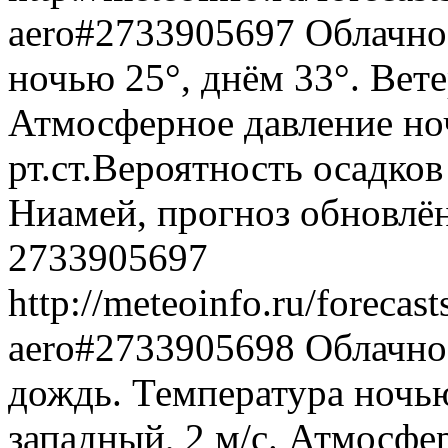
aero#2733905697
Облачно,
ночью 25°, днём 33°. Вете
Атмосферное давление ноч
рт.ст.Вероятность осадко
Ниамей, прогноз обновлён
2733905697
http://meteoinfo.ru/forecas
aero#2733905698
Облачно
дождь. Температура ночью
западный, 2 м/с. Атмосфе