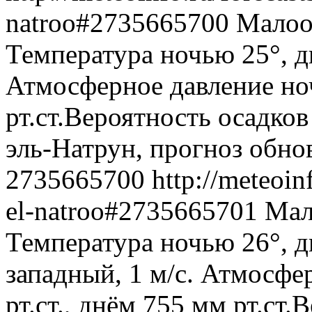
natroo#2735665700
Малооб
Температура ночью 25°, дн
Атмосферное давление ноч
рт.ст.Вероятность осадко
эль-Натрун, прогноз обно
2735665700
http://meteoin
el-natroo#2735665701
Мал
Температура ночью 26°, д
западный, 1 м/с. Атмосфе
рт.ст., днём 755 мм рт.ст