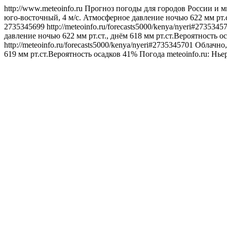
http://www.meteoinfo.ru
Прогноз погоды для городов России и м
юго-восточный, 4 м/с. Атмосферное давление ночью 622 мм рт.с
2735345699
http://meteoinfo.ru/forecasts5000/kenya/nyeri#273534
давление ночью 622 мм рт.ст., днём 618 мм рт.ст.Вероятность о
http://meteoinfo.ru/forecasts5000/kenya/nyeri#2735345701
Облачно,
619 мм рт.ст.Вероятность осадков 41%
Погода
meteoinfo.ru: Нь