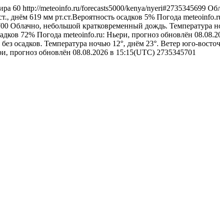
ира
60
http://meteoinfo.ru/forecasts5000/kenya/nyeri#2735345699
Обл
т., днём 619 мм рт.ст.Вероятность осадков 5%
Погода
meteoinfo.
5700
Облачно, небольшой кратковременный дождь. Температура ноч
садков 72%
Погода
meteoinfo.ru: Ньери, прогноз обновлён 08.08.
 без осадков. Температура ночью 12°, днём 23°. Ветер юго-восто
ери, прогноз обновлён 08.08.2026 в 15:15(UTC)
2735345701