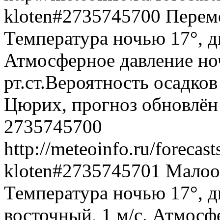
kloten#2735745700
Переме
Температура ночью 17°, дн
Атмосферное давление ноч
рт.ст.Вероятность осадко
Цюрих, прогноз обновлён 
2735745700
http://meteoinfo.ru/forecas
kloten#2735745701
Малооб
Температура ночью 17°, д
восточный, 1 м/с. Атмосф