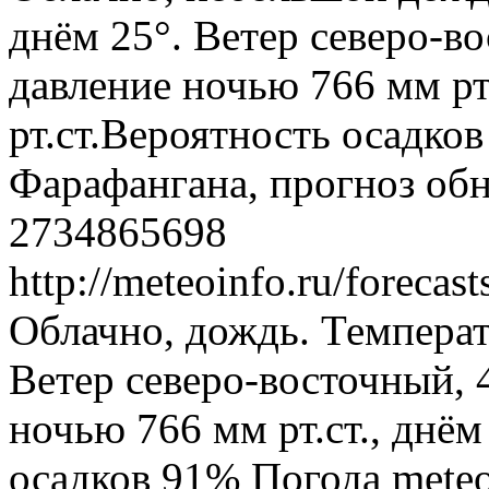
днём 25°. Ветер северо-в
давление ночью 766 мм рт
рт.ст.Вероятность осадко
Фарафангана, прогноз обн
2734865698
http://meteoinfo.ru/forec
Облачно, дождь. Температ
Ветер северо-восточный, 
ночью 766 мм рт.ст., днём
осадков 91%
Погода
meteo