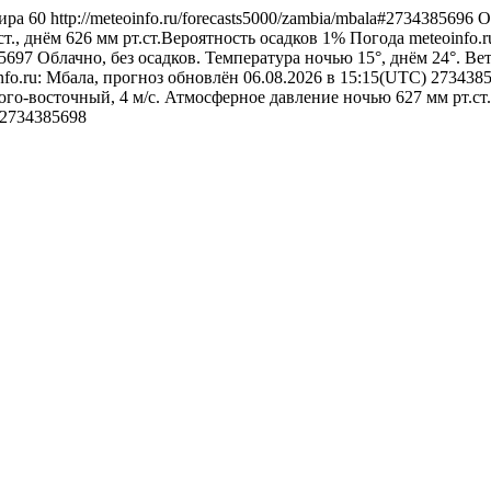
ира
60
http://meteoinfo.ru/forecasts5000/zambia/mbala#2734385696
О
т., днём 626 мм рт.ст.Вероятность осадков 1%
Погода
meteoinfo.
85697
Облачно, без осадков. Температура ночью 15°, днём 24°. В
nfo.ru: Мбала, прогноз обновлён 06.08.2026 в 15:15(UTC)
273438
юго-восточный, 4 м/с. Атмосферное давление ночью 627 мм рт.ст.
2734385698