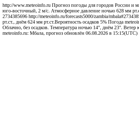
http://www.meteoinfo.ru
Прогноз погоды для городов России и м
юго-восточный, 2 м/с. Атмосферное давление ночью 628 мм рт.с
2734385696
http://meteoinfo.ru/forecasts5000/zambia/mbala#27343
рт.ст., днём 624 мм рт.ст.Вероятность осадков 5%
Погода
meteoi
Облачно, без осадков. Температура ночью 14°, днём 23°. Ветер 
meteoinfo.ru: Мбала, прогноз обновлён 06.08.2026 в 15:15(UTC)