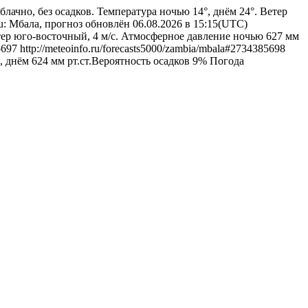
блачно, без осадков. Температура ночью 14°, днём 24°. Ветер
ru: Мбала, прогноз обновлён 06.08.2026 в 15:15(UTC)
етер юго-восточный, 4 м/с. Атмосферное давление ночью 627 мм
5697
http://meteoinfo.ru/forecasts5000/zambia/mbala#2734385698
, днём 624 мм рт.ст.Вероятность осадков 9%
Погода