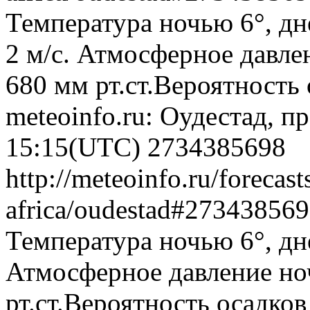
Температура ночью 6°, дн
2 м/с. Атмосферное давлен
680 мм рт.ст.Вероятность
meteoinfo.ru: Оудестад, п
15:15(UTC)
2734385698
http://meteoinfo.ru/forecas
africa/oudestad#27343856
Температура ночью 6°, днё
Атмосферное давление ноч
рт.ст.Вероятность осадко