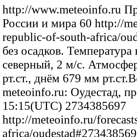
http://www.meteoinfo.ru
Пр
России и мира
60
http://m
republic-of-south-africa/
без осадков. Температура 
северный, 2 м/с. Атмосфе
рт.ст., днём 679 мм рт.ст
meteoinfo.ru: Оудестад, п
15:15(UTC)
2734385697
http://meteoinfo.ru/forecas
africa/oudestad#27343856