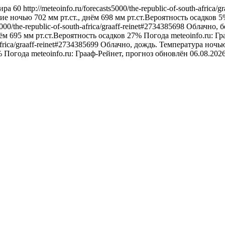
ира
60
http://meteoinfo.ru/forecasts5000/the-republic-of-south-africa
е ночью 702 мм рт.ст., днём 698 мм рт.ст.Вероятность осадков 
s5000/the-republic-of-south-africa/graaff-reinet#2734385698
Облачно, б
нём 695 мм рт.ст.Вероятность осадков 27%
Погода
meteoinfo.ru: Г
-africa/graaff-reinet#2734385699
Облачно, дождь. Температура ночью
%
Погода
meteoinfo.ru: Грааф-Рейнет, прогноз обновлён 06.08.20