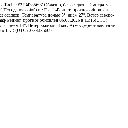
/graaff-reinet#2734385697
Облачно, без осадков. Температура
5%
Погода
meteoinfo.ru: Грааф-Рейнет, прогноз обновлён
ез осадков. Температура ночью 5°, днём 27°. Ветер северо-
рааф-Рейнет, прогноз обновлён 06.08.2026 в 15:15(UTC)
 5°, днём 14°. Ветер южный, 4 м/с. Атмосферное давление
26 в 15:15(UTC)
2734385699