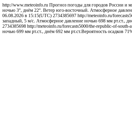
http://www.meteoinfo.ru
Прогноз погоды для городов России и м
ночью 3°, днём 22°. Ветер юго-восточный. Атмосферное давлени
06.08.2026 в 15:15(UTC)
2734385697
http://meteoinfo.ru/forecast
западный, 5 м/с. Атмосферное давление ночью 698 мм рт.ст., д
2734385698
http://meteoinfo.ru/forecasts5000/the-republic-of-south
ночью 699 мм рт.ст., днём 692 мм рт.ст.Вероятность осадков 71