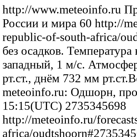
http://www.meteoinfo.ru
Пр
России и мира
60
http://m
republic-of-south-africa/
без осадков. Температура 
западный, 1 м/с. Атмосфе
рт.ст., днём 732 мм рт.ст
meteoinfo.ru: Одшорн, про
15:15(UTC)
2735345698
http://meteoinfo.ru/forecas
africa/oudtshoorn#273534