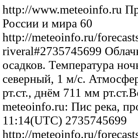
http://www.meteoinfo.ru
Пр
России и мира
60
http://meteoinfo.ru/forecas
riveral#2735745699
Облач
осадков. Температура ноч
северный, 1 м/с. Атмосфе
рт.ст., днём 711 мм рт.ст
meteoinfo.ru: Пис река, п
11:14(UTC)
2735745699
http://meteoinfo.ru/forecas