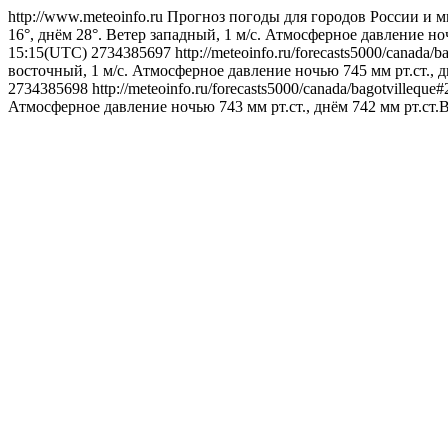
http://www.meteoinfo.ru
Прогноз погоды для городов России и м
16°, днём 28°. Ветер западный, 1 м/с. Атмосферное давление но
15:15(UTC)
2734385697
http://meteoinfo.ru/forecasts5000/canada
восточный, 1 м/с. Атмосферное давление ночью 745 мм рт.ст., 
2734385698
http://meteoinfo.ru/forecasts5000/canada/bagotvillequ
Атмосферное давление ночью 743 мм рт.ст., днём 742 мм рт.ст.