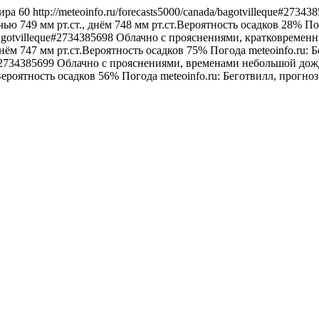
ира
60
http://meteoinfo.ru/forecasts5000/canada/bagotvilleque#2734
чью 749 мм рт.ст., днём 748 мм рт.ст.Вероятность осадков 28%
По
/bagotvilleque#2734385698
Облачно с прояснениями, кратковременны
днём 747 мм рт.ст.Вероятность осадков 75%
Погода
meteoinfo.ru:
e#2734385699
Облачно с прояснениями, временами небольшой дождь
Вероятность осадков 56%
Погода
meteoinfo.ru: Беготвилл, прогно