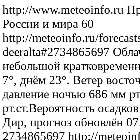
http://www.meteoinfo.ru
Пр
России и мира
60
http://meteoinfo.ru/forecas
deeralta#2734865697
Обла
небольшой кратковременн
7°, днём 23°. Ветер восто
давление ночью 686 мм рт
рт.ст.Вероятность осадко
Дир, прогноз обновлён 07
2734865697
http://meteoin