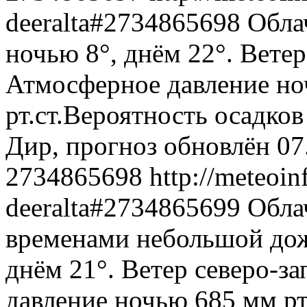
deeralta#2734865698
Обла
ночью 8°, днём 22°. Ветер
Атмосферное давление ноч
рт.ст.Вероятность осадко
Дир, прогноз обновлён 07
2734865698
http://meteoin
deeralta#2734865699
Обла
временами небольшой дож
днём 21°. Ветер северо-з
давление ночью 685 мм рт