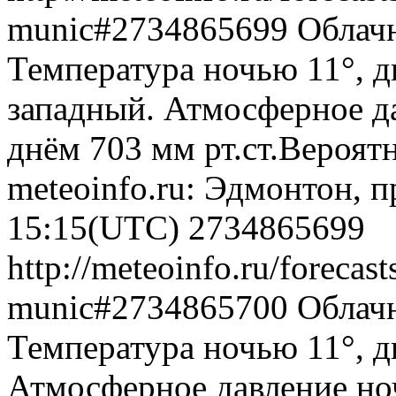
munic#2734865699
Облачн
Температура ночью 11°, д
западный. Атмосферное да
днём 703 мм рт.ст.Вероят
meteoinfo.ru: Эдмонтон, п
15:15(UTC)
2734865699
http://meteoinfo.ru/foreca
munic#2734865700
Облач
Температура ночью 11°, дн
Атмосферное давление ноч