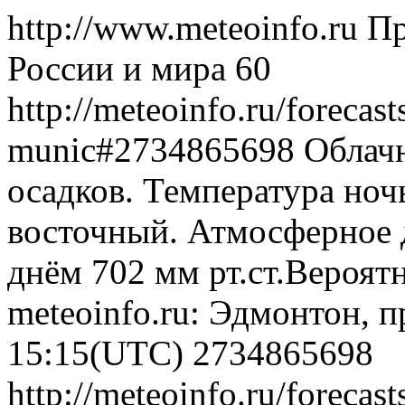
http://www.meteoinfo.ru
Пр
России и мира
60
http://meteoinfo.ru/foreca
munic#2734865698
Облачн
осадков. Температура ноч
восточный. Атмосферное д
днём 702 мм рт.ст.Вероят
meteoinfo.ru: Эдмонтон, п
15:15(UTC)
2734865698
http://meteoinfo.ru/foreca