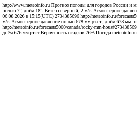
http://www.meteoinfo.ru
Прогноз погоды для городов России и м
ночью 7°, днём 18°. Ветер северный, 2 м/с. Атмосферное давлен
06.08.2026 в 15:15(UTC)
2734385696
http://meteoinfo.ru/forecas
м/с. Атмосферное давление ночью 678 мм рт.ст., днём 678 мм р
http://meteoinfo.ru/forecasts5000/canada/rocky-mtn-hous#27343856
днём 676 мм рт.ст.Вероятность осадков 76%
Погода
meteoinfo.r