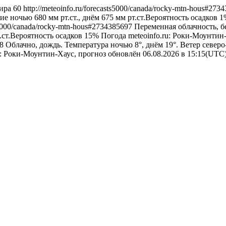
ира
60
http://meteoinfo.ru/forecasts5000/canada/rocky-mtn-hous#27
ие ночью 680 мм рт.ст., днём 675 мм рт.ст.Вероятность осадков 
ts5000/canada/rocky-mtn-hous#2734385697
Переменная облачность, бе
т.ст.Вероятность осадков 15%
Погода
meteoinfo.ru: Роки-Моунтин
98
Облачно, дождь. Температура ночью 8°, днём 19°. Ветер северо
u: Роки-Моунтин-Хаус, прогноз обновлён 06.08.2026 в 15:15(UTC