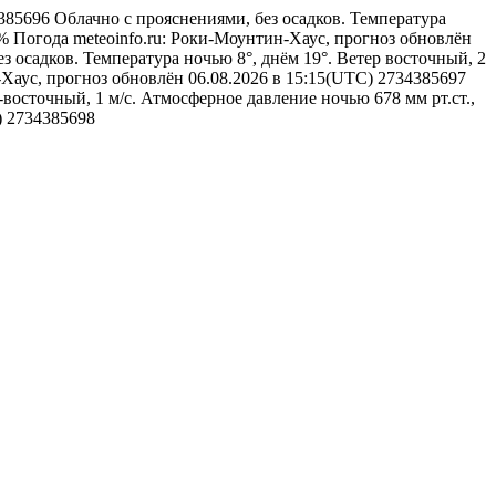
34385696
Облачно с прояснениями, без осадков. Температура
1%
Погода
meteoinfo.ru: Роки-Моунтин-Хаус, прогноз обновлён
з осадков. Температура ночью 8°, днём 19°. Ветер восточный, 2
-Хаус, прогноз обновлён 06.08.2026 в 15:15(UTC)
2734385697
-восточный, 1 м/с. Атмосферное давление ночью 678 мм рт.ст.,
)
2734385698