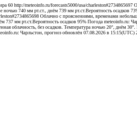
ира
60
http://meteoinfo.ru/forecasts5000/usa/charleston#2734865697
О
е ночью 740 мм рт.ст., днём 739 мм рт.ст.Вероятность осадков 7
harleston#2734865698
Облачно с прояснениями, временами небольшо
нём 737 мм рт.ст.Вероятность осадков 95%
Погода
meteoinfo.ru: Ч
нная облачность, без осадков. Температура ночью 20°, днём 30°
eoinfo.ru: Чарльстон, прогноз обновлён 07.08.2026 в 15:15(UTC)