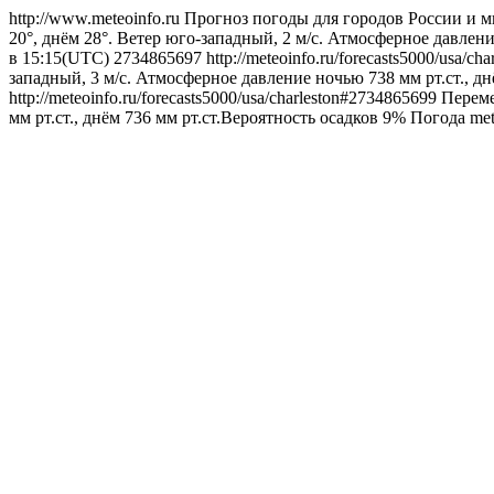
http://www.meteoinfo.ru
Прогноз погоды для городов России и м
20°, днём 28°. Ветер юго-западный, 2 м/с. Атмосферное давлени
в 15:15(UTC)
2734865697
http://meteoinfo.ru/forecasts5000/usa/c
западный, 3 м/с. Атмосферное давление ночью 738 мм рт.ст., д
http://meteoinfo.ru/forecasts5000/usa/charleston#2734865699
Переме
мм рт.ст., днём 736 мм рт.ст.Вероятность осадков 9%
Погода
met