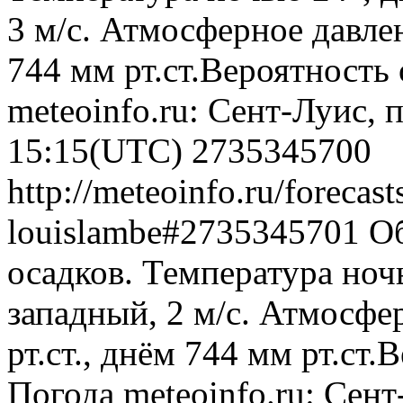
3 м/с. Атмосферное давлен
744 мм рт.ст.Вероятность
meteoinfo.ru: Сент-Луис, 
15:15(UTC)
2735345700
http://meteoinfo.ru/forecast
louislambe#2735345701
Об
осадков. Температура ноч
западный, 2 м/с. Атмосфе
рт.ст., днём 744 мм рт.ст
Погода
meteoinfo.ru: Сен