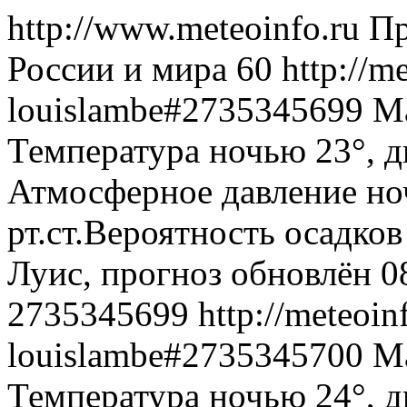
http://www.meteoinfo.ru
Пр
России и мира
60
http://m
louislambe#2735345699
Ма
Температура ночью 23°, д
Атмосферное давление ноч
рт.ст.Вероятность осадко
Луис, прогноз обновлён 0
2735345699
http://meteoin
louislambe#2735345700
Ма
Температура ночью 24°, д