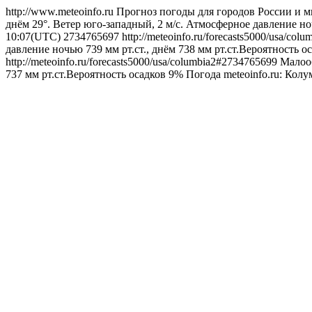
http://www.meteoinfo.ru
Прогноз погоды для городов России и м
днём 29°. Ветер юго-западный, 2 м/с. Атмосферное давление ноч
10:07(UTC)
2734765697
http://meteoinfo.ru/forecasts5000/usa/co
давление ночью 739 мм рт.ст., днём 738 мм рт.ст.Вероятность о
http://meteoinfo.ru/forecasts5000/usa/columbia2#2734765699
Малооб
737 мм рт.ст.Вероятность осадков 9%
Погода
meteoinfo.ru: Кол