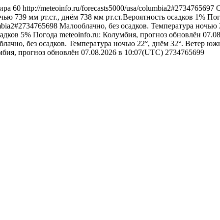
ира
60
http://meteoinfo.ru/forecasts5000/usa/columbia2#2734765697
О
ью 739 мм рт.ст., днём 738 мм рт.ст.Вероятность осадков 1%
Пог
lumbia2#2734765698
Малооблачно, без осадков. Температура ночью 
садков 5%
Погода
meteoinfo.ru: Колумбия, прогноз обновлён 07.0
лачно, без осадков. Температура ночью 22°, днём 32°. Ветер южн
умбия, прогноз обновлён 07.08.2026 в 10:07(UTC)
2734765699