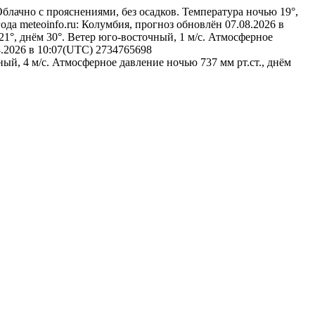
блачно с прояснениями, без осадков. Температура ночью 19°,
ода
meteoinfo.ru: Колумбия, прогноз обновлён 07.08.2026 в
21°, днём 30°. Ветер юго-восточный, 1 м/с. Атмосферное
8.2026 в 10:07(UTC)
2734765698
ый, 4 м/с. Атмосферное давление ночью 737 мм рт.ст., днём