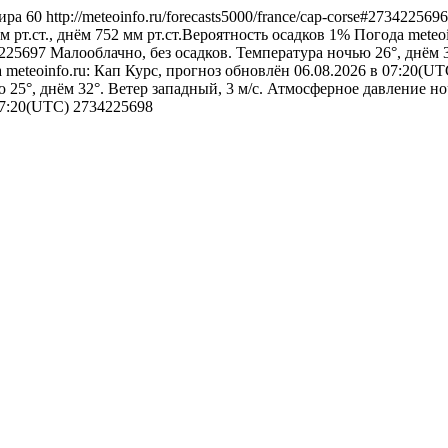
ира
60
http://meteoinfo.ru/forecasts5000/france/cap-corse#273422569
 рт.ст., днём 752 мм рт.ст.Вероятность осадков 1%
Погода
meteo
34225697
Малооблачно, без осадков. Температура ночью 26°, днём 
а
meteoinfo.ru: Кап Курс, прогноз обновлён 06.08.2026 в 07:20(U
 25°, днём 32°. Ветер западный, 3 м/с. Атмосферное давление но
 07:20(UTC)
2734225698