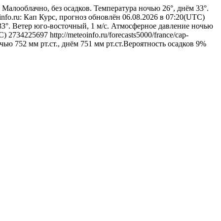
6
Малооблачно, без осадков. Температура ночью 26°, днём 33°.
info.ru: Кап Курс, прогноз обновлён 06.08.2026 в 07:20(UTC)
33°. Ветер юго-восточный, 1 м/с. Атмосферное давление ночью
TC)
2734225697
http://meteoinfo.ru/forecasts5000/france/cap-
чью 752 мм рт.ст., днём 751 мм рт.ст.Вероятность осадков 9%