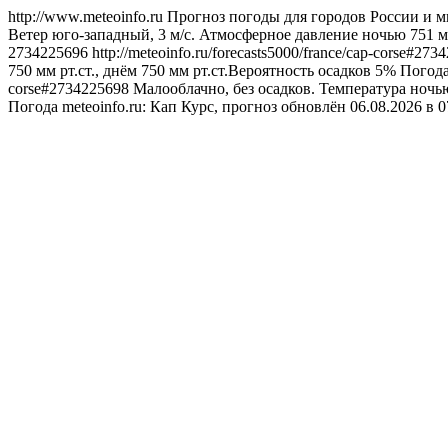
http://www.meteoinfo.ru
Прогноз погоды для городов России и м
Ветер юго-западный, 3 м/с. Атмосферное давление ночью 751 мм
2734225696
http://meteoinfo.ru/forecasts5000/france/cap-corse#27
750 мм рт.ст., днём 750 мм рт.ст.Вероятность осадков 5%
Погод
corse#2734225698
Малооблачно, без осадков. Температура ночью
Погода
meteoinfo.ru: Кап Курс, прогноз обновлён 06.08.2026 в