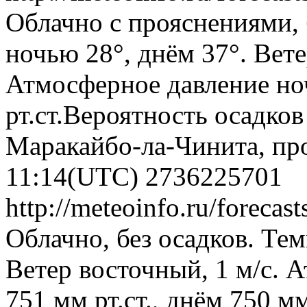
Облачно с прояснениями, 
ночью 28°, днём 37°. Вете
Атмосферное давление ноч
рт.ст.Вероятность осадко
Маракайбо-ла-Чинита, про
11:14(UTC)
2736225701
http://meteoinfo.ru/forec
Облачно, без осадков. Тем
Ветер восточный, 1 м/с. 
751 мм рт.ст., днём 750 м