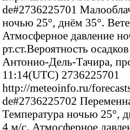
de#2736225701
Малооблач
ночью 25°, днём 35°. Вете
Атмосферное давление ноч
рт.ст.Вероятность осадко
Антонио-Дель-Тачира, про
11:14(UTC)
2736225701
http://meteoinfo.ru/forecas
de#2736225702
Переменна
Температура ночью 25°, д
4 м/с. Атмосферное давлен