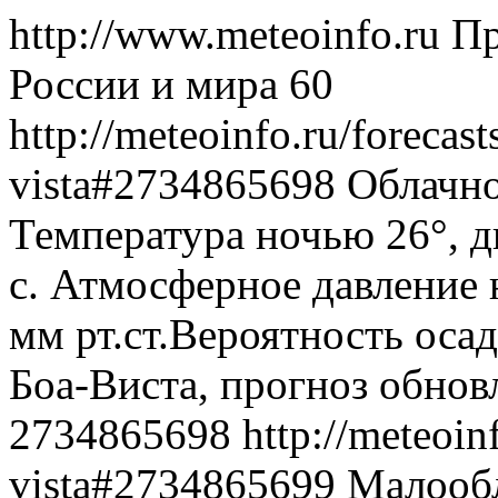
http://www.meteoinfo.ru
Пр
России и мира
60
http://meteoinfo.ru/forecast
vista#2734865698
Облачно
Температура ночью 26°, д
с. Атмосферное давление 
мм рт.ст.Вероятность оса
Боа-Виста, прогноз обнов
2734865698
http://meteoin
vista#2734865699
Малообл