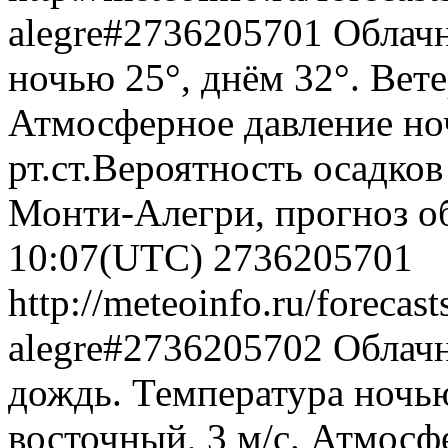
alegre#2736205701
Облачн
ночью 25°, днём 32°. Вете
Атмосферное давление ноч
рт.ст.Вероятность осадко
Монти-Алегри, прогноз об
10:07(UTC)
2736205701
http://meteoinfo.ru/forecas
alegre#2736205702
Облач
дождь. Температура ночью
восточный, 3 м/с. Атмосф