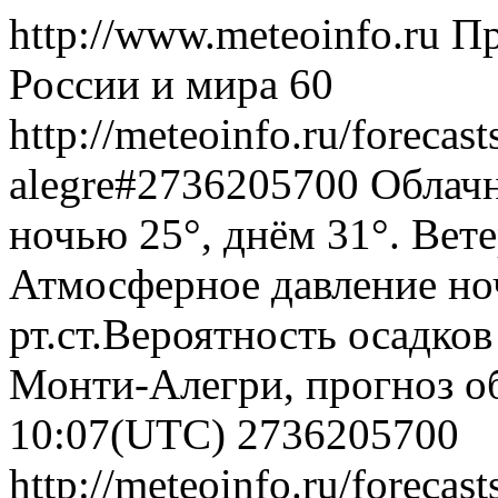
http://www.meteoinfo.ru
Пр
России и мира
60
http://meteoinfo.ru/forecas
alegre#2736205700
Облачн
ночью 25°, днём 31°. Вете
Атмосферное давление ноч
рт.ст.Вероятность осадко
Монти-Алегри, прогноз об
10:07(UTC)
2736205700
http://meteoinfo.ru/forecas