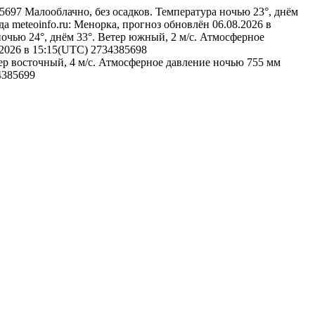
385697
Малооблачно, без осадков. Температура ночью 23°, днём
да
meteoinfo.ru: Менорка, прогноз обновлён 06.08.2026 в
ночью 24°, днём 33°. Ветер южный, 2 м/с. Атмосферное
.2026 в 15:15(UTC)
2734385698
тер восточный, 4 м/с. Атмосферное давление ночью 755 мм
4385699