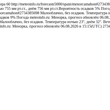
ира
60
http://meteoinfo.ru/forecasts5000/spain/menorcamahon#2734
ю 755 мм рт.ст., днём 756 мм рт.ст.Вероятность осадков 5%
Пого
/menorcamahon#2734385698
Малооблачно, без осадков. Температура 
садков 9%
Погода
meteoinfo.ru: Менорка, прогноз обновлён 06.08
Малооблачно, без осадков. Температура ночью 23°, днём 32°. Ве
info.ru: Менорка, прогноз обновлён 06.08.2026 в 15:15(UTC)
273