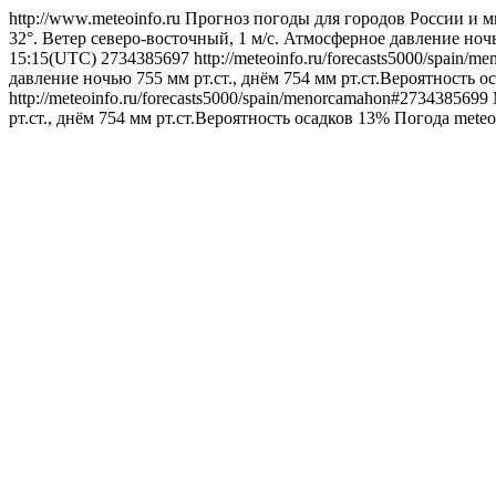
http://www.meteoinfo.ru
Прогноз погоды для городов России и м
32°. Ветер северо-восточный, 1 м/с. Атмосферное давление ночь
15:15(UTC)
2734385697
http://meteoinfo.ru/forecasts5000/spain
давление ночью 755 мм рт.ст., днём 754 мм рт.ст.Вероятность о
http://meteoinfo.ru/forecasts5000/spain/menorcamahon#2734385699
рт.ст., днём 754 мм рт.ст.Вероятность осадков 13%
Погода
meteo