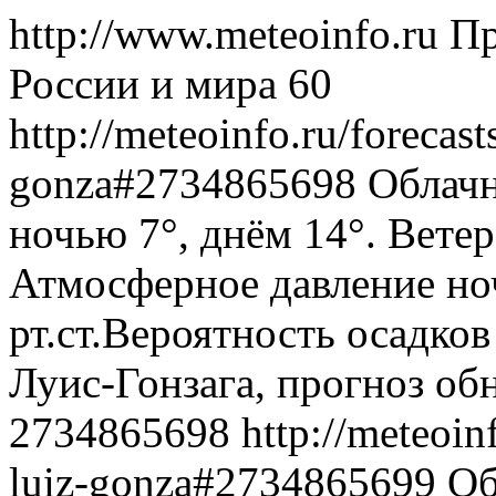
http://www.meteoinfo.ru
Пр
России и мира
60
http://meteoinfo.ru/forecast
gonza#2734865698
Облачн
ночью 7°, днём 14°. Ветер
Атмосферное давление ноч
рт.ст.Вероятность осадко
Луис-Гонзага, прогноз об
2734865698
http://meteoin
luiz-gonza#2734865699
Об